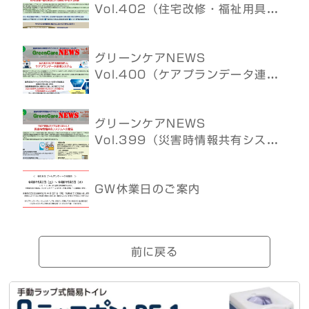
Vol.402（住宅改修・福祉用具の
点検、梅雨）
グリーンケアNEWS
Vol.400（ケアプランデータ連
携、5月病）
グリーンケアNEWS
Vol.399（災害時情報共有システ
ム 等）
GW休業日のご案内
前に戻る