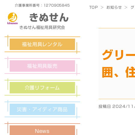
介護事業所番号：1270905845
TOP
>
お知らせ
>
グ
きぬせん
きぬせん福祉用具研究会
福祉用具レンタル
グリー
福祉用具販売
囲、
介護リフォーム
投稿日 2024/11
災害・アイディア商品
News