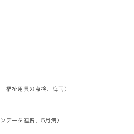
事
改修・福祉用具の点検、梅雨）
プランデータ連携、5月病）