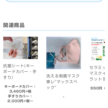
関連商品
抗菌シート(キー
セラミッ
ボードカバー・手
マスクイ
洗える制菌マスク
すり)
ラットⅡ
東レ”マックスペ
キーボードカバー：
ック”
550円（
3,460円+税
手すりカバー：
-
2,000円+税〜