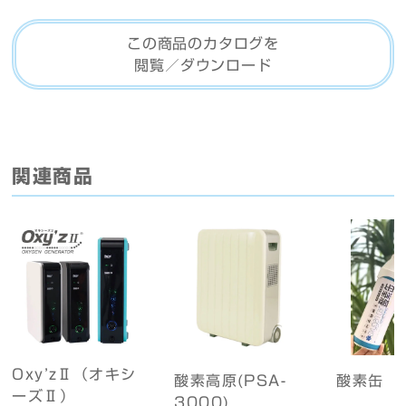
この商品のカタログを
閲覧／ダウンロード
関連商品
Oxy’zⅡ（オキシ
酸素高原(PSA-
酸素缶
ーズⅡ）
3000)