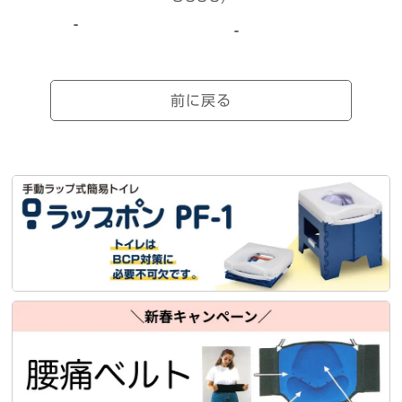
-
-
-
前に戻る