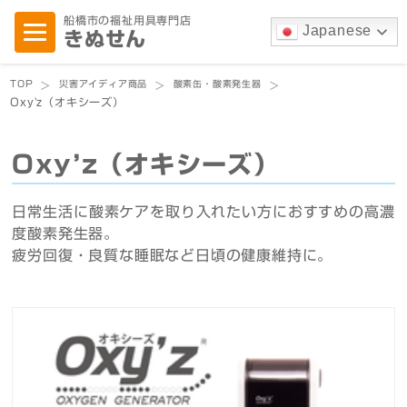
船橋市の福祉用具専門店
Japanese
きぬせん
TOP
災害アイディア商品
酸素缶・酸素発生器
>
>
>
Oxy'z（オキシーズ）
Oxy’z（オキシーズ）
日常生活に酸素ケアを取り入れたい方におすすめの高濃
度酸素発生器。
疲労回復・良質な睡眠など日頃の健康維持に。