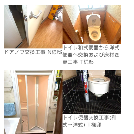
トイレ和式便器から洋式
ドアノブ交換工事 N様邸
便器へ交換および床材変
更工事 T様邸
トイレ便器交換工事(和
式→洋式) T様邸