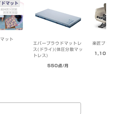
ドマット
エバープラウドマットレ
楽匠プラ
ス(ドライ)(体圧分散マッ
1,100
トレス)
円
550点/月