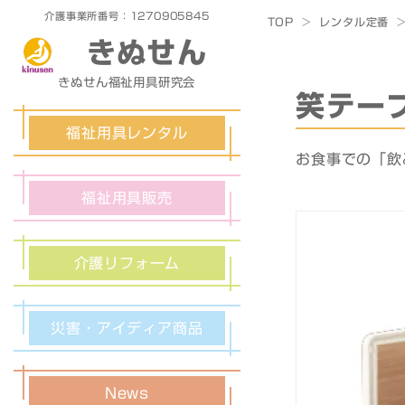
介護事業所番号：1270905845
TOP
>
レンタル定番
きぬせん
きぬせん福祉用具研究会
笑テー
福祉用具レンタル
お食事での「飲
福祉用具販売
介護リフォーム
災害・アイディア商品
News