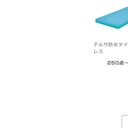
テルサ防水タ
レス
250点〜