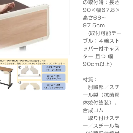
の取付時：長さ
90×幅67.8×
高さ66～
97.5cm
(取付可能テー
ブル：４輪スト
ッパー付キャス
ター 且つ 幅
90cm以上)
材質：
肘置部／スチ
ール製（抗菌粉
体焼付塗装）、
合成ゴム
取り付けステ
ー／スチール製