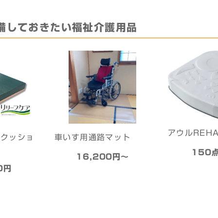
備しておきたい
福祉介護用品
アウルREH
（クッショ
車いす用通路マット
150
16,200円〜
0円