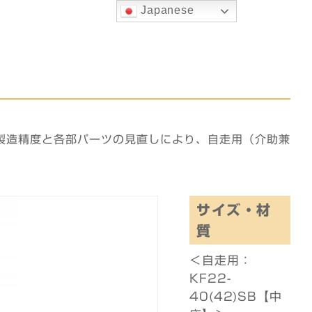
Japanese
製造精度と各部パーツの見直しにより、自走用（介助兼
サイズ・材
質
＜自走用：
KF22-
40(42)SB【中