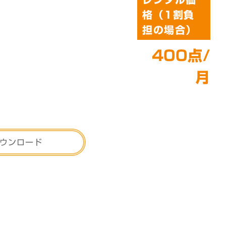
格（1割負
担の場合）
400点/
月
ウンロード