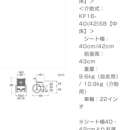
床】＞
＜介助式：
KF16-
40(42)SB【中
床】＞
シート幅：
40cm/42cm
前座高：
43cm
重量：
9.6kg（自走用）
/ 10.9kg（介助
用）
車輪：22イン
チ
※シート幅40・
42cmよりお選