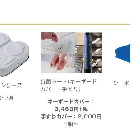
抗菌シート(キーボード
シーポス
Aシリーズ
カバー・手すり)
20
点〜/月
キーボードカバー：
3,460円+税
手すりカバー：2,000円
+税〜