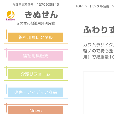
介護事業所番号：1270905845
TOP
>
レンタル定番
きぬせん
きぬせん福祉用具研究会
ふわり
福祉用具レンタル
カワムラサイク
軽いので持ち運
福祉用具販売
用）で総重量1
介護リフォーム
災害・アイディア商品
News